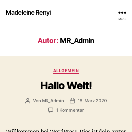
Madeleine Renyi
Menü
Autor:
MR_Admin
Kategorien
ALLGEMEIN
Hallo Welt!
Von
MR_Admin
18. März 2020
Beitragsautor
Veröffentlichungsdatum
zu
1 Kommentar
Hallo
Welt!
Willkommen bei WordPress. Dies ist dein erster